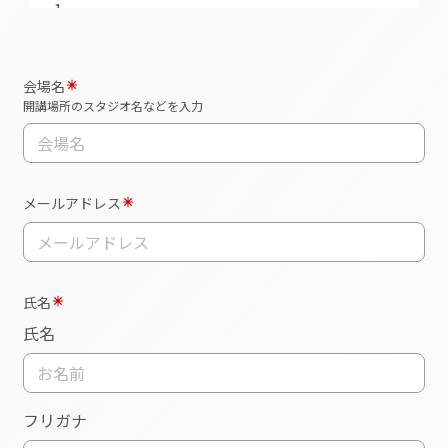
1.
受講者は、自己の責任と危険負担において受講す
るものとします。限られた受講時間を有意義なも
のとしていただくためにも、遅刻・早退・欠席の
ないよう、また怪我や体調管理にも十分にお気を
つけ下さい。
2.
遅刻・早退・欠席など、自身の 都合により喪失し
た受講分の振 替や返金は致しません。また講師は
講座中の電話やメールなどに対して応対できない
ため、遅刻や欠席の場合には、前日の営業時間内
にご連絡ください。
3.
安全・円滑に執り行うため、受講中は講師やスタ
ッフの指示に従っていただきます。受講中に自身