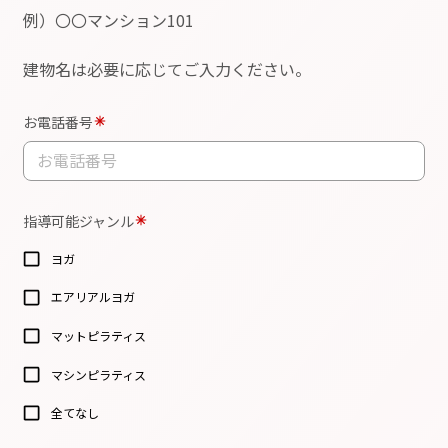
も禁止です。
また卒業生が他者に対し指導行為を行う場合、当
会は一切責任を負いません。
9.
天災や災害、その他緊急事態の発生による開講遅
延や中止の場合には、電話もしくはメールにて通
達させていただきます。各変更や告知についても
同様とさせていただきます。
10.
その他、会場となるスタジオのポリシー、免責事
項、注意事項などの規約に 基づいて厳正に対処さ
せて頂きます。