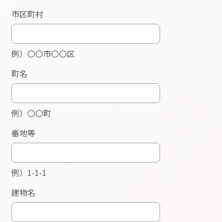
致しません。但し、当会や講師・スタッフ、他の
受講者及び会場に迷惑・被害を与えた方には、退
学処分や被害額を請求する場合があり、本人は速
やかにこれに応じるものとします。
7.
講座に使用された内容の正当性には細心の注意を
払っておりますが、正当性を保証するものではあ
りません。万が一情報が不正確及び誤植などがあ
ったことにより生じる如何なる損害損失につきま
しても、当会は責任を負いかねます。
8.
講座内での配布物や一切の内容を、二次使用や第
三者へのコピー、 WEB上などへの掲載、譲渡、貸
借、回覧、営利目的、自己学習の範囲を超えた使
用を固く禁じます。講座の録音・録画・写真撮影