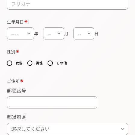
の技量を超えた無理な行為及び危険行為をしては
いけません。
4.
スタジオの施設利用中に生じた盗難、怪我、その
他の事故などについて、当会に故意または重過失
がない限り、責任は負いません。また貴重品の管
理は各自で行って頂きます。
5.
スタジオ内の備品の紛失や破損につきましては、
交換や修理費用を実費負担して頂きます。また講
座で使用するテキストの紛失などによる再発行は
致しませんので、取り扱いには十分ご注意くださ
い。
6.
受講者同士のトラブルについて、当会は一切関与